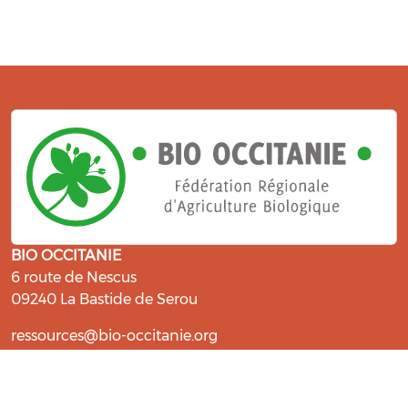
BIO OCCITANIE
6 route de Nescus
09240 La Bastide de Serou
ressources@bio-occitanie.org
La Bio, un engagement qui fait du
bien !