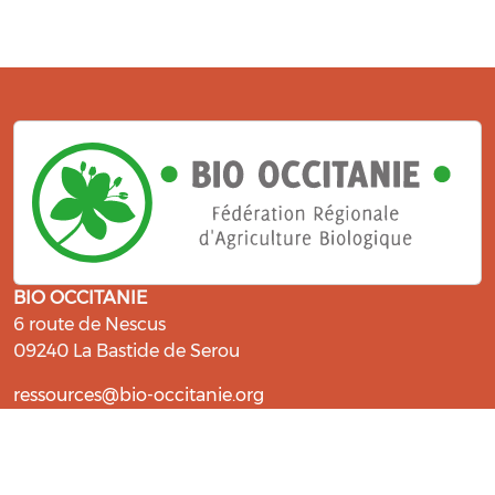
BIO OCCITANIE
6 route de Nescus
09240 La Bastide de Serou
ressources@bio-occitanie.org
La Bio, un engagement qui fait du
bien !