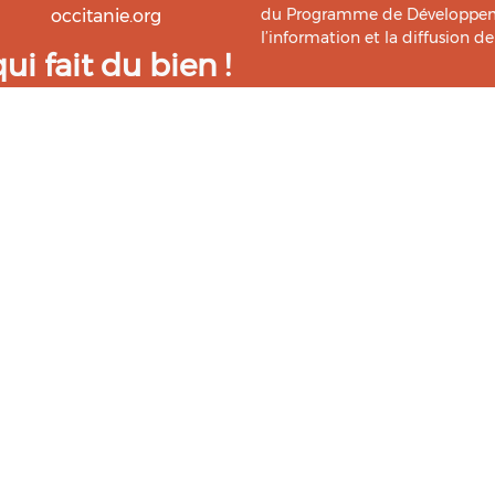
du Programme de Développemen
occitanie.org
l’information et la diffusion d
i fait du bien !
Bio Occitanie sont heureux
Ce Centre de Ressources a bénéf
ressources. Retrouvez les
Master TIC ADTT
de l’
UT2J-IST
us accompagner dans cette
tement !
026
Mentions légales
Politique de confidentialité