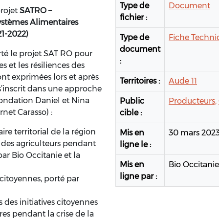
Type de
Document
projet
SATRO –
fichier :
 Systèmes Alimentaires
21-2022)
Type de
Fiche Techni
document
té le projet SAT RO pour
:
es et les résiliences des
ont exprimées lors et après
Territoires :
Aude 11
 s’inscrit dans une approche
fondation Daniel et Nina
Public
Producteurs,
rnet Carasso) :
cible :
re territorial de la région
Mis en
30 mars 202
s des agriculteurs pendant
ligne le :
par Bio Occitanie et la
Mis en
Bio Occitanie
ligne par :
 citoyennes, porté par
des initiatives citoyennes
res pendant la crise de la