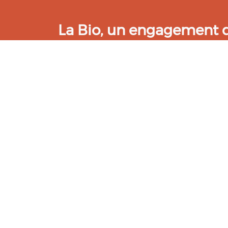
La Bio, un engagement qu
Les Gabs et Civam Bio membres du Réseau 
de vous accueillir dans leur centre de 
ressources et les compétences pour vo
belle aventure !
Rejoignez le groupement de votre dépar
Aidez-nous à améliorer cet outil :
Répondre au questionnaire
© Bio Occitanie 2