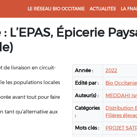
LE RÉSEAU BIO OCCITANIE
ACTUALITÉS
LA FNA
 : L’EPAS, Épicerie Pa
de)
e livraison en circuit-
Année :
2022
lle les populations locales
Edité par :
Bio Occitanie
Auteur(s) :
MEDDAHI Is
borée avant tout pour faire
Catégories
Distribution B
n tant qu’alternative aux
:
Filières éleva
Mots clés :
PROJET SAT