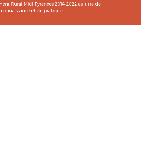
t Rural Midi Pyrénées 2014-2022 au titre de
e connaissance et de pratiques.
icié de l’analyse et l’expertise des étudiants du
HIA
.
Lancer Un .Site