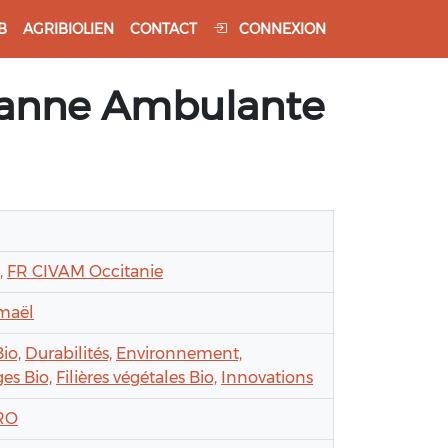
B
AGRIBIOLIEN
CONTACT
CONNEXION
ysanne Ambulante
,
FR CIVAM Occitanie
maël
io,
Durabilités,
Environnement,
ges Bio,
Filières végétales Bio,
Innovations
RO