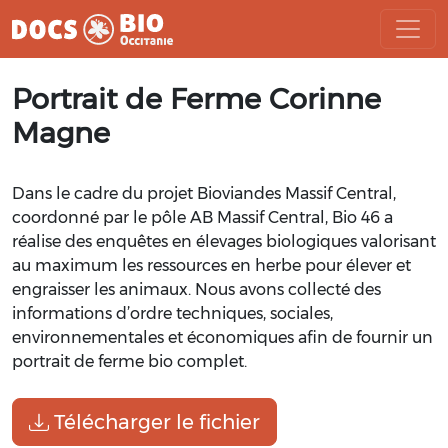
Aller
Portrait de Ferme Corinne
au
contenu
Magne
Dans
le
cadre
du
projet
Bioviandes
Massif
Central,
coordonné
par
le
pôle
AB
Massif
Central,
Bio
46
a
réalise
des
enquêtes
en
élevages
biologiques
valorisant
au
maximum
les
ressources
en
herbe
pour
élever
et
engraisser
les
animaux
.
Nous
avons
collecté
des
informations
d’ordre
techniques,
sociales,
environnementales
et
économiques
afin
de
fournir
un
portrait
de
ferme
bio
complet
.
Télécharger le fichier