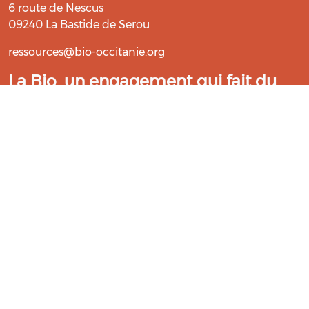
6 route de Nescus
09240 La Bastide de Serou
ressources@bio-occitanie.org
La Bio, un engagement qui fait du
bien !
Les Gabs et Civam Bio membres du Réseau Bio
Occitanie sont heureux de vous accueillir dans leur
centre de ressources. Retrouvez les ressources et les
compétences pour vous accompagner dans cette
belle aventure !
Rejoignez le groupement de votre département !
Aidez-nous à améliorer cet outil :
Répondre au questionnaire