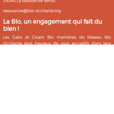
09240 La Bastide de Serou
ressources@bio-occitanie.org
La Bio, un engagement qui fait du
bien !
Les Gabs et Civam Bio membres du Réseau Bio
Occitanie sont heureux de vous accueillir dans leur
centre de ressources. Retrouvez les ressources et les
compétences pour vous accompagner dans cette
belle aventure !
Rejoignez le groupement de votre département !
Aidez-nous à améliorer cet outil :
Répondre au questionnaire